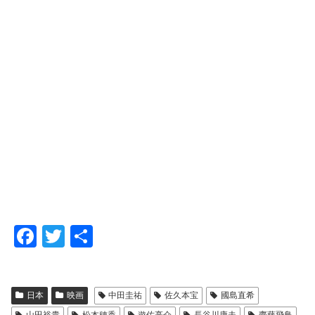
F
T
共
a
wi
有
c
tt
日本
映画
中田圭祐
佐久本宝
國島直希
e
er