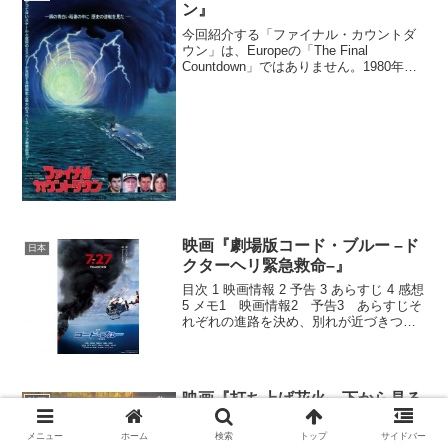
ン』
今回紹介する「ファイナル・カウントダ
ウン」は、Europeの「The Final
Countdown」ではありません。1980年公
開の映画です。原子力空母ニミッツが、
嵐に見舞われ、タイムスリップするSF映
画です。目次 1 映画情報 2 予告...
映画『劇場版コード・ブルー –ド
日本
クターヘリ緊急救命–』
目次 1 映画情報 2 予告 3 あらすじ 4 感想
5 メモ1 映画情報2 予告3 あらすじそ
れぞれの進路を決め、別れが近づきつつ
ある日。成田空港に緊急着陸した乗客の
救護のため、出動要請が入る。空港へ到
着した救命救急センターのメンバー
は、...
映画『打ち上げ花火、下から見る
映画
か? 横から見るか?』奥菜恵が可
愛い。アニメ版との違いは・・・
メニュー
ホーム
検索
トップ
サイドバー