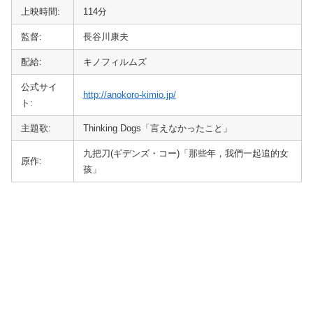
上映時間:
114分
監督:
長谷川康夫
配給:
キノフィルムズ
公式サイ
http://anokoro-kimio.jp/
ト:
主題歌:
Thinking Dogs「言えなかったこと」
九把刀(ギデンズ・コー)「那些年，我們一起追的女
原作:
孩」