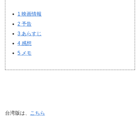
1
映画情報
2
予告
3
あらすじ
4
感想
5
メモ
台湾版は、
こちら