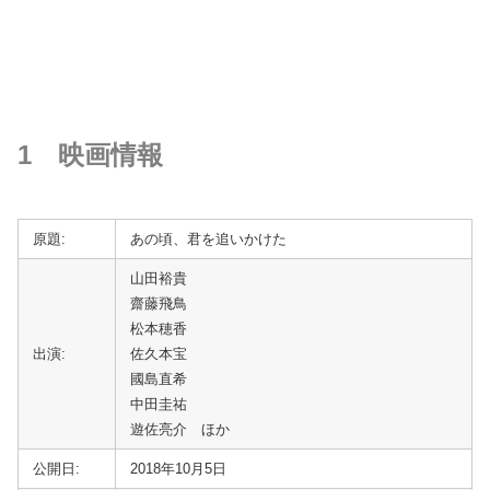
1 映画情報
原題:
あの頃、君を追いかけた
山田裕貴
齋藤飛鳥
松本穂香
出演:
佐久本宝
國島直希
中田圭祐
遊佐亮介 ほか
公開日:
2018年10月5日