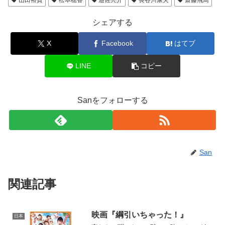
山田裕貴
松本穂香
遊佐亮介
長谷川康夫
齋藤飛鳥
b
o
シェアする
o
X
Facebook
はてブ
k
LINE
コピー
Sanをフォローする
San
関連記事
映画『綱引いちゃった！』
日本