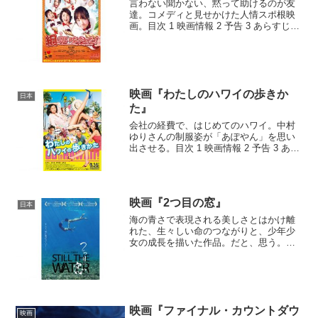
言わない聞かない、黙って助けるのが友
達。コメディと見せかけた人情スポ根映
画。目次 1 映画情報 2 予告 3 あらすじ 4
感想 5 メモ1 映画情報2 予告3 あら
すじ舞台は、九州・大分。大分市役所の
広報課に勤める西川千晶は、市のPRの
た...
映画『わたしのハワイの歩きか
日本
た』
会社の経費で、はじめてのハワイ。中村
ゆりさんの制服姿が「あぽやん」を思い
出させる。目次 1 映画情報 2 予告 3 あら
すじ 4 感想 5 メモ1 映画情報2 予告
3 あらすじ編集者の小山田みのりは、知
人の愛子の結婚式の2次会のセッティン
グ...
映画『2つ目の窓』
日本
海の青さで表現される美しさとはかけ離
れた、生々しい命のつながりと、少年少
女の成長を描いた作品。だと、思う。た
ぶん。目次 1 映画情報 2 予告 3 あらすじ
4 感想 5 メモ1 映画情報2 予告3 あら
すじ奄美大島で、旧暦の8月に行われる...
映画『ファイナル・カウントダウ
映画