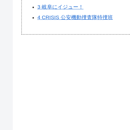
3
岐阜にイジュー！
4
CRISIS 公安機動捜査隊特捜班