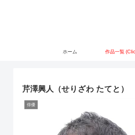
ホーム
作品一覧 (Clic
芹澤興人（せりざわ たてと）
俳優