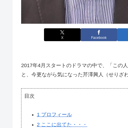
X
Facebook
2017年4月スタートのドラマの中で、「この
と、今更ながら気になった芹澤興人（せりざわ
目次
1
プロフィール
2
ここに出てた・・・