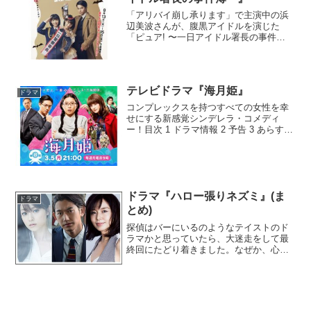
「アリバイ崩し承ります」で主演中の浜
辺美波さんが、腹黒アイドルを演じた
「ピュア! 〜一日アイドル署長の事件
簿〜」。とうとうDVDが発売されます。
目次 1 ドラマ情報 2 予告 3 あらすじ 4 感
想 5 コメント1 ドラマ情報2 予告掲載
あ...
テレビドラマ『海月姫』
ドラマ
コンプレックスを持つすべての女性を幸
せにする新感覚シンデレラ・コメディ
ー！目次 1 ドラマ情報 2 予告 3 あらすじ
4 感想 5 メモ1 ドラマ情報2 予告3 あ
らすじ倉下月海（くらした つきみ）は、
下宿先のアパートで、“尼～ず”と呼ば...
ドラマ『ハロー張りネズミ』(ま
ドラマ
とめ)
探偵はバーにいるのようなテイストのド
ラマかと思っていたら、大迷走をして最
終回にたどり着きました。なぜか、心が
ザワついて仕方がない。目次 1 登場人物
2 結局どんなドラマだったのか？ 3 ドラ
マのポイント 4 感想 5 関連記事1 登場
人物...