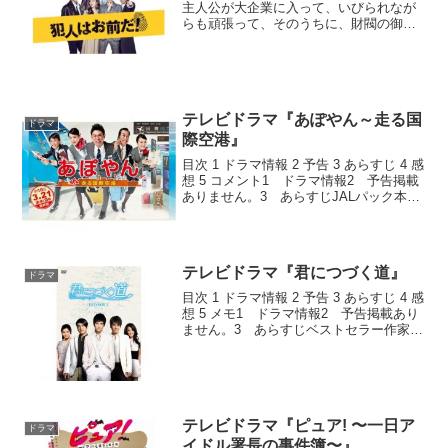
主人公が大企業に入って、いびられなが
らも頑張って、そのうちに、財閥の御曹
司と・・・という私個人のイメージです
が、このドラマはそんなイメージからか
け離れた独創的な作品でした。 目次 1
ドラマ情報 2 予...
テレビドラマ『あぽやん～走る国
ドラマ
際空港』
目次 1 ドラマ情報 2 予告 3 あらすじ 4 感
想 5 コメント1 ドラマ情報2 予告掲載
ありません。3 あらすじJALパック本社
で働いていた遠藤は、ある日、希望とは
違う空港勤務を命じられる。乗り気がし
ないそんな気持ちを隠すことなく出勤...
テレビドラマ『君につづく道』
ドラマ
目次 1 ドラマ情報 2 予告 3 あらすじ 4 感
想 5 メモ1 ドラマ情報2 予告掲載あり
ません。3 あらすじベストセラー作家の
シューラ―（許樂）は、小説が書けなく
なっていた。悩んでいたシューラ―は、
インスピレーションを取り戻すため
に、...
テレビドラマ『ピュア! 〜一日ア
ドラマ
イドル署長の事件簿〜』