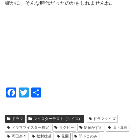
確かに、そんな時代だったのかもしれませんね。
F
T
共
a
wi
有
c
tt
ドラマ
マイスターテスト（クイズ）
ドラマクイズ
e
er
ドラママイスター検定
ラグビー
伊藤かずえ
山下真司
b
岡田奈々
松村雄基
花園
間下このみ