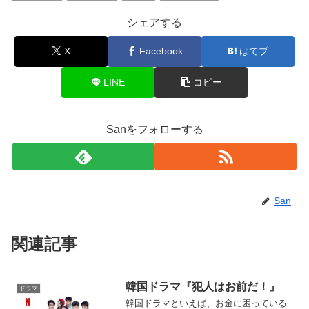
o
o
シェアする
k
X
Facebook
はてブ
LINE
コピー
Sanをフォローする
San
関連記事
韓国ドラマ『犯人はお前だ！』
ドラマ
韓国ドラマといえば、お金に困っている