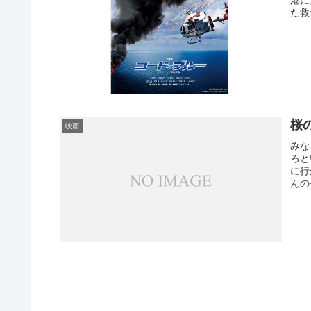
た救
桜
映画
みな
ろと
に行
んの