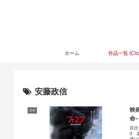
ホーム
作品一覧 (Clic
安藤政信
映
日本
命
目次
3 
港に