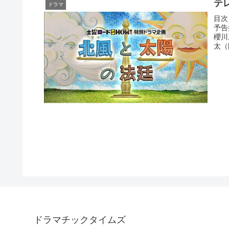
テ
ドラマ
目次
予告
櫻川
太（
ドラマチックタイムズ