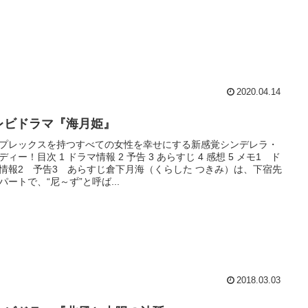
2020.04.14
レビドラマ『海月姫』
プレックスを持つすべての女性を幸せにする新感覚シンデレラ・
ディー！目次 1 ドラマ情報 2 予告 3 あらすじ 4 感想 5 メモ1 ド
情報2 予告3 あらすじ倉下月海（くらした つきみ）は、下宿先
パートで、“尼～ず”と呼ば...
2018.03.03