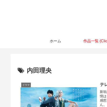
ホーム
作品一覧 (Clic
内田理央
テ
ドラマ
新垣
憶は
感想
ん。 