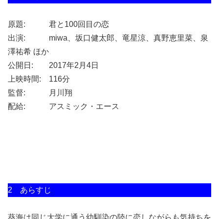
原題: 君と100回目の恋
出演: miwa、坂口健太郎、竜星涼、真野恵里菜、泉
澤祐希 ほか
公開日: 2017年2月4日
上映時間: 116分
監督: 月川翔
配給: アスミック・エース
2 あらすじ
葵海は同じ大学に通う幼馴染の陸に恋しながらも気持ちを