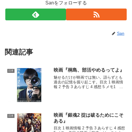
Sanをフォローする
San
関連記事
映画『桐島、部活やめるってよ』
日本
魅せるだけが映画では無い。語らずとも
過去の記憶を掘り起こす。目次 1 映画情
報 2 予告 3 あらすじ 4 感想 5 メモ1 映
画情報2 予告3 あらすじどこにでもあ
る学校の日常。ある日、学校一の人気者
でバレー部のキャプテンである“桐島”が...
映画『銀魂2 掟は破るためにこそ
日本
ある』
目次 1 映画情報 2 予告 3 あらすじ 4 感想