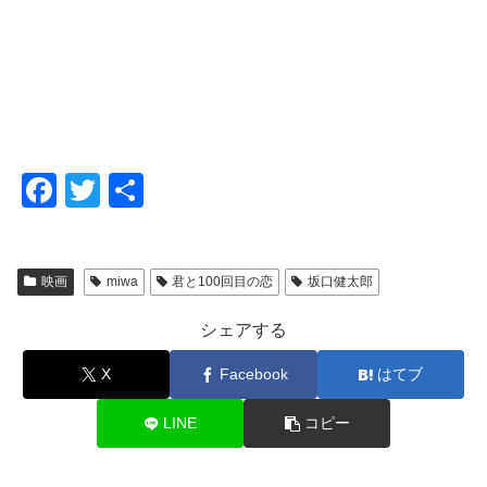
F
T
共
a
wi
有
c
tt
映画
miwa
君と100回目の恋
坂口健太郎
e
er
b
シェアする
o
X
Facebook
はてブ
o
k
LINE
コピー