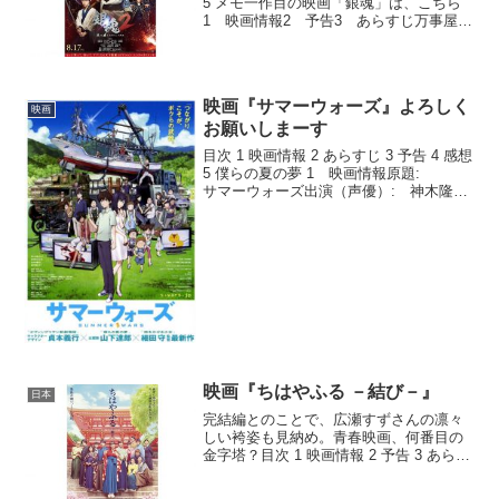
5 メモ一作目の映画「銀魂」は、こちら
1 映画情報2 予告3 あらすじ万事屋銀
時では、3か月家賃を滞納している銀時と
大屋のお登勢が派手にやりあっていた。
お金を稼がないといけなくなった3人...
映画『サマーウォーズ』よろしく
映画
お願いしまーす
目次 1 映画情報 2 あらすじ 3 予告 4 感想
5 僕らの夏の夢 1 映画情報原題:
サマーウォーズ出演（声優）: 神木隆之
介、桜庭ななみ、横川貴大、谷村美月、
富司純子、斎藤歩 ほか公開日: 2009
年8月1日上映時間: 115...
映画『ちはやふる －結び－』
日本
完結編とのことで、広瀬すずさんの凛々
しい袴姿も見納め。青春映画、何番目の
金字塔？目次 1 映画情報 2 予告 3 あらす
じ 4 感想 5 メモ1 映画情報2 予告3
あらすじ瑞沢高校へ入学しかるた部を作