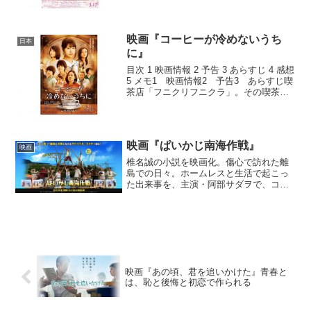
り、創部一年目にして、全国大会へ出場
し...
映画『コーヒーが冷めないうち
日本
に』
目次 1 映画情報 2 予告 3 あらすじ 4 感想
5 メモ1 映画情報2 予告3 あらすじ喫
茶店「フニクリフニクラ」。その喫茶店
には、ある席に座ると、自分が望む時間
に戻ることができるという都市伝説があ
った。その噂を聞きつけ、訪れる
人々。...
映画『ぱいかじ南海作戦』
映画
椎名誠の小説を映画化。傷心で訪れた離
島での日々。ホームレスと生活で起こっ
た出来事を、主演・阿部サダヲで、コメ
ディタッチに描く。目次 1 映画情報 2 あ
らすじ 3 感想 4 雑記1 映画情報原
題: ぱいかじ南海作戦出演: 阿
部サダヲ...
映画『あの頃、君を追いかけた』青春と
は、恥と後悔と初恋で作られる