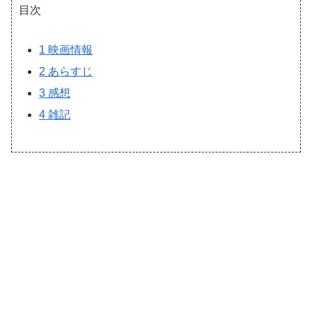
目次
1
映画情報
2
あらすじ
3
感想
4
雑記