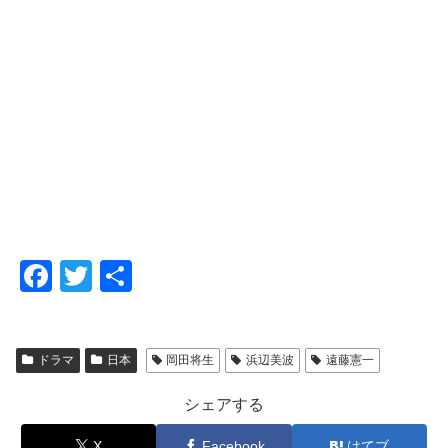
F
T
共
a
wi
有
c
tt
ドラマ
日本
岡田将生
浜辺美波
遠藤憲一
e
er
b
シェアする
o
X
Facebook
はてブ