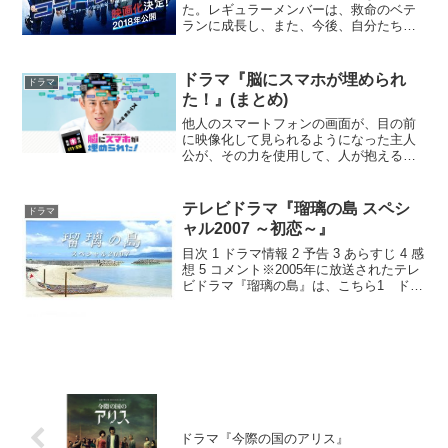
た。レギュラーメンバーは、救命のベテ
ランに成長し、また、今後、自分たちが
どうしていくかに、フォーカスを当てた
内容となりました。目次 1 ドラマ情報 2
どんなドラマだったのか？ 3 ドラマのポ
ドラマ『脳にスマホが埋められ
ドラマ
イント...
た！』(まとめ)
他人のスマートフォンの画面が、目の前
に映像化して見られるようになった主人
公が、その力を使用して、人が抱える悩
みを解決する手伝いをしていく。と思い
きや、最後は完全にコメディー。目次 1
登場人物 2 結局どんなドラマだったの
テレビドラマ『瑠璃の島 スペシ
ドラマ
か？ 3 ドラマの...
ャル2007 ～初恋～』
目次 1 ドラマ情報 2 予告 3 あらすじ 4 感
想 5 コメント※2005年に放送されたテレ
ビドラマ『瑠璃の島』は、こちら1 ドラ
マ情報2 予告3 あらすじ2年後、子供が
増えてきた鳩海島。島には新たに教員の
宮原聖一郎と、その息子の宮原詩...
ドラマ『今際の国のアリス』