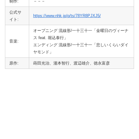
制作:
－－－
公式サ
https://www.nhk.jp/p/ts/78YR8PJXJ5/
イト:
オープニング 流線形/一十三十一「金曜日のヴィーナ
ス feat. 堀込泰行」
音楽:
エンディング 流線形/一十三十一「悲しいくらいダイ
ヤモンド」
原作:
蒔田光治、瀧本智行、渡辺雄介、徳永富彦