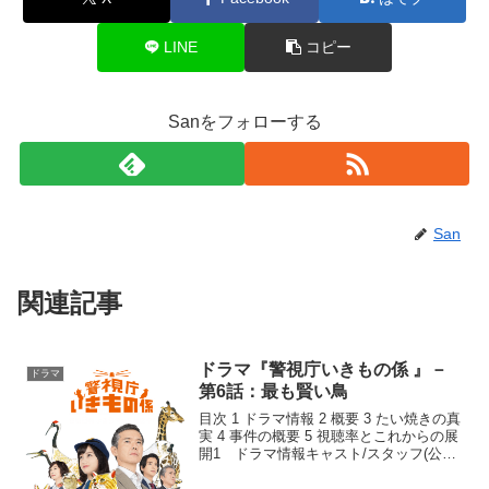
o
k
LINE
コピー
Sanをフォローする
San
関連記事
ドラマ『警視庁いきもの係 』－
ドラマ
第6話：最も賢い鳥
目次 1 ドラマ情報 2 概要 3 たい焼きの真
実 4 事件の概要 5 視聴率とこれからの展
開1 ドラマ情報キャスト/スタッフ(公式
サイト)ストーリー(公式サイト：第6
話)2 概要前回(第5回)、とうとう須藤が