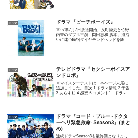
記憶を失っていることがバレてし...
ドラマ『ビーチボーイズ』
ドラマ
1997年7月7日放送開始。反町隆史と竹野
内豊のダブル主演、岡田惠和 脚本。海沿
いに建つ民宿ダイヤモンドヘッドを舞台
に、ひと夏の男同士の友情と、二人を取
り巻く人間模様を描く。夏定番のドラ
マ。2023/05 追記 約27年を経て、とう
とうブル...
テレビドラマ『セクシーボイスア
ドラマ
ンドロボ』
※マイスターテストは、本ページ末尾に
追加しました。目次 1 ドラマ情報 2 予告
3 あらすじ 4 感想 5 コメント1 ドラマ情
報2 予告掲載ありません。3 あらすじ
林 二湖は、周わりに合わせながらも、冷
静に世の中を見つめる中学生。人並外...
ドラマ『コード・ブルー -ドクタ
ドラマ
ーヘリ緊急救命- Season3』(まと
め)
連続ドラマSeason3も最終回となりまし