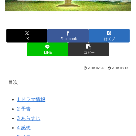
X
Facebook
はてブ
LINE
コピー
2018.02.26
2018.08.13
目次
1
ドラマ情報
2
予告
3
あらすじ
4
感想