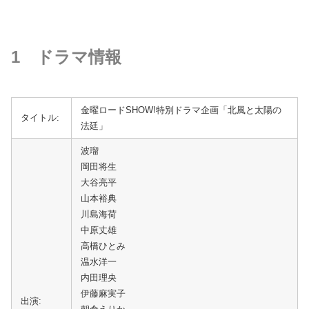
1 ドラマ情報
金曜ロードSHOW!特別ドラマ企画「北風と太陽の
タイトル:
法廷」
波瑠
岡田将生
大谷亮平
山本裕典
川島海荷
中原丈雄
高橋ひとみ
温水洋一
内田理央
伊藤麻実子
出演: