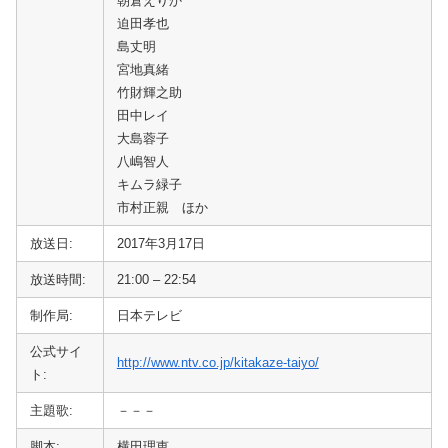
朝倉えりか
迫田孝也
島丈明
宮地真緒
竹財輝之助
田中レイ
大島蓉子
八嶋智人
キムラ緑子
市村正親 ほか
放送日:
2017年3月17日
放送時間:
21:00 – 22:54
制作局:
日本テレビ
公式サイ
http://www.ntv.co.jp/kitakaze-taiyo/
ト:
主題歌:
－－－
脚本:
横田理恵