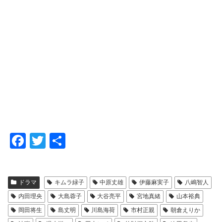
F
T
共
a
wi
有
c
tt
ドラマ
キムラ緑子
中原丈雄
伊藤麻実子
八嶋智人
e
er
内田理央
大島蓉子
大谷亮平
宮地真緒
山本裕典
b
岡田将生
島丈明
川島海荷
市村正親
朝倉えりか
o