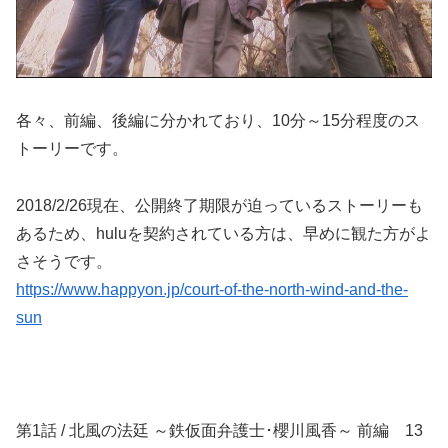
各々、前編、後編に分かれており、10分～15分程度のス
トーリーです。
2018/2/26現在、公開終了期限が迫っているストーリーも
あるため、huluを契約されている方は、早めに観た方がよ
さそうです。
https://www.happyon.jp/court-of-the-north-wind-and-the-
sun
第1話 / 北風の法廷 ～鉄仮面弁護士･櫻川風香～ 前編 13