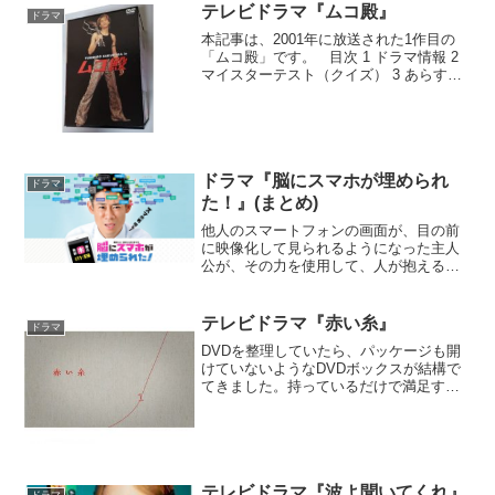
テレビドラマ『ムコ殿』
ドラマ
本記事は、2001年に放送された1作目の
「ムコ殿」です。 目次 1 ドラマ情報 2
マイスターテスト（クイズ） 3 あらすじ
4 感想 5 コメント1 ドラマ情報 2 マ
イスターテスト（クイズ）もし、作品の
内容をご存じの方はトライ...
ドラマ『脳にスマホが埋められ
ドラマ
た！』(まとめ)
他人のスマートフォンの画面が、目の前
に映像化して見られるようになった主人
公が、その力を使用して、人が抱える悩
みを解決する手伝いをしていく。と思い
きや、最後は完全にコメディー。目次 1
登場人物 2 結局どんなドラマだったの
テレビドラマ『赤い糸』
ドラマ
か？ 3 ドラマの...
DVDを整理していたら、パッケージも開
けていないようなDVDボックスが結構で
てきました。持っているだけで満足する
典型・・・。「初回限定版」なんて言葉
に踊らされて、いい金額を払った記憶も
ありますが、大事に封を閉じたまま置い
ておいても、特に値段...
テレビドラマ『波よ聞いてくれ』