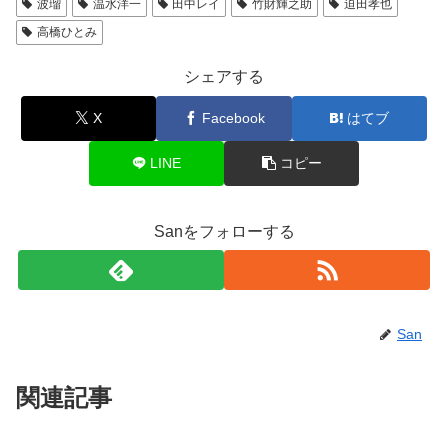
波瑠
温水洋一
田中レイ
竹財輝之助
迫田孝也
o
高橋ひとみ
k
シェアする
X
Facebook
はてブ
LINE
コピー
Sanをフォローする
San
関連記事