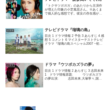
ドラマ
「トクサツガガガ」のあたりから主演作
が増えた印象の小芝風花さん。※あくま
で個人的な感想です。彼女の存在感がま
すます増しているように感じます。これ
まで彼女が演じてきた役柄は大人しめで
控えめな印象がありましたが、これまで
の印象から一転して、言葉...
テレビドラマ『瑠璃の島』
ドラマ
目次 1 ドラマ情報 2 予告 3 あらすじ 4 感
想 5 コメント 6 マイスターテストテレビ
ドラマ『瑠璃の島スペシャル2007 ~初恋
~』は、こちら1 ドラマ情報2 予告3
あらすじ沖縄県 八重山諸島に位置する
鳩海島。島へと向かうフェリ...
ドラマ『ウツボカズラの夢』
ドラマ
目次 1 ドラマ情報 2 あらすじ 3 志田未来
1 ドラマ情報原題: ウツボカズラ
の夢出演: 志田未来,大塚寧々,国生
さゆり,松本利夫,玄理,春田純一,上杉柊平,
真木恵未,川島鈴遥,前田旺志郎 ほか公開
日: 2017年8月5日～...