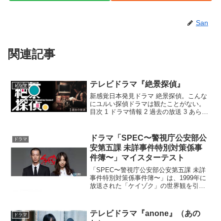
San
関連記事
テレビドラマ『絶景探偵』
ドラマ
新感覚日本発見ドラマ 絶景探偵。こんな
にユルい探偵ドラマは観たことがない。
目次 1 ドラマ情報 2 過去の放送 3 あらす
じ 4 感想 5 コメント1 ドラマ情報2 過
去の放送シーズン1 第1話～第10話シーズ
ン1 第11話～第17話3 あ...
ドラマ「SPEC〜警視庁公安部公
ドラマ
安第五課 未詳事件特別対策係事
件簿〜」マイスターテスト
「SPEC〜警視庁公安部公安第五課 未詳
事件特別対策係事件簿〜」は、1999年に
放送された「ケイゾク」の世界観を引き
継いだ、特殊能力（スペック）をもつ犯
人との対決を描いたドラマです。主人公
は変更されていますが、周りを固める登
テレビドラマ『anone』（あの
ドラマ
場人物たちは、と...