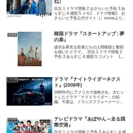
ね）
目次 1 ドラマ情報 2 おさらいと予告 3 あ
らすじ 4 感想 5 メモ1 ドラマ情報2 お
さらいと予告公式サイト（）movieより第
一話おさらい第二話おさらい第三話おさ
らい第四話おさらい第五話おさらい第六
話おさらい3 あらすじアルバイト...
韓国ドラマ『スタートアップ : 夢
ドラマ
の扉』
成功を夢見る若者たちの人間模様と奮闘
を描いたドラマ。 目次 1 ドラマ情報 2
予告 3 あらすじ 4 感想 5 コメント 1
ドラマ情報 2 予告 3 あらすじ
場所はサンドボックス。そこでは、財閥
の父から支援を...
ドラマ『ナイトライダーネクス
ドラマ
ト』(2008年)
1980年代にアメリカで放映され、大ヒッ
トしたドラマ「ナイトライダー」の続
編。今度は、トランスフフォーメーショ
ン。目次 1 ドラマ情報 2 予告 3 あらすじ
4 感想 5 コメント1 ドラマ情報原
題: ナイトライダー(2008年)/ナ...
テレビドラマ『あぽやん～走る国
ドラマ
際空港』
目次 1 ドラマ情報 2 予告 3 あらすじ 4 感