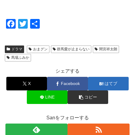
F
T
共
a
wi
有
c
tt
ドラマ
おまグン
群馬愛が止まらない
間宮祥太朗
e
er
馬場ふみか
b
o
シェアする
o
X
Facebook
はてブ
k
LINE
コピー
Sanをフォローする