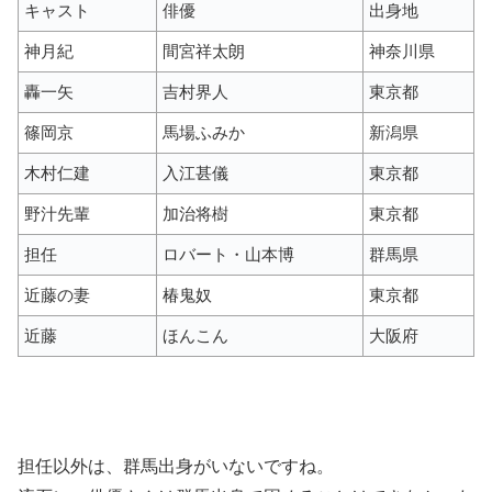
キャスト
俳優
出身地
神月紀
間宮祥太朗
神奈川県
轟一矢
吉村界人
東京都
篠岡京
馬場ふみか
新潟県
木村仁建
入江甚儀
東京都
野汁先輩
加治将樹
東京都
担任
ロバート・山本博
群馬県
近藤の妻
椿鬼奴
東京都
近藤
ほんこん
大阪府
担任以外は、群馬出身がいないですね。