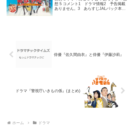
想 5 コメント1 ドラマ情報2 予告掲載
ありません。3 あらすじJALパック本社
で働いていた遠藤は、ある日、希望とは
違う空港勤務を命じられる。乗り気がし
ないそんな気持ちを隠すことなく出勤...
俳優『佐久間由衣』と俳優『伊藤沙莉』
ドラマ『警視庁いきもの係』(まとめ)
ホーム
ドラマ